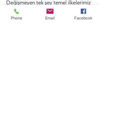
Değişmeyen tek şey temel ilkelerimiz
ve iş ahlakımızdır.
Phone
Email
Facebook
Dış ticaret İstihbarat uzmanı
mesleğine ilgi duyanlar,
Üniversitelerin ilgili bölümlerinde veya
farklı bölümlerinde okuyanlar,
üniversite eğitimini bitirmiş ancak
sürdürülebilir bir meslek arayışı içinde
olanlar bu eğitimin temel hedef
kitlesidir.
SÜREÇ
Eğitim online zoom üzerinden
yapılacaktır. Her hafta eğitimin
sonunda ödevler verilecektir ve