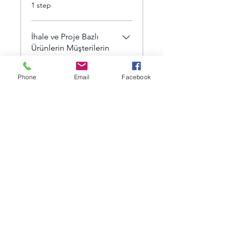
.
1 step
İhale ve Proje Bazlı
Ürünlerin Müşterilerin
Tespit
.
1 step
Phone
Email
Facebook
Yazılım İhracatında
Müşterilerin Tespiti
.
1 step
Load more
Instructors