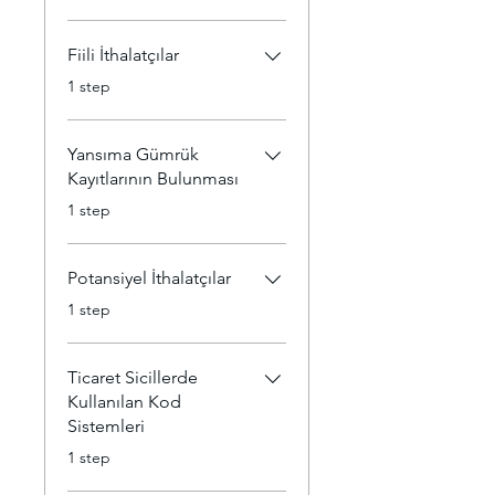
Fiili İthalatçılar
.
1 step
Yansıma Gümrük
Kayıtlarının Bulunması
.
1 step
Potansiyel İthalatçılar
.
1 step
Ticaret Sicillerde
Kullanılan Kod
Sistemleri
.
1 step