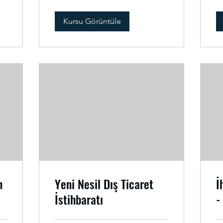
Kursu Görüntüle
n
Yeni Nesil Dış Ticaret
İ
İstihbaratı
-