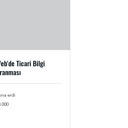
eb'de Ticari Bilgi
ranması
ona erdi
.000
3.000
rk
sı