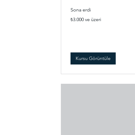
Sona erdi
₺3.000
₺3.000 ve üzeri
Türk
lirası
ve
üzeri
Kursu Görüntüle