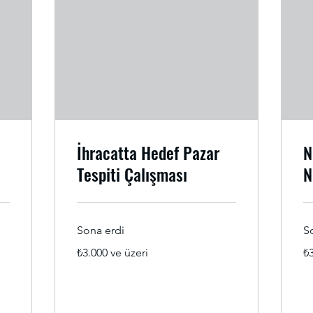
İhracatta Hedef Pazar
N
Tespiti Çalışması
N
Sona erdi
S
₺3.000
₺3
₺3.000 ve üzeri
₺3
Türk
Tü
lirası
lira
ve
ve
üzeri
üze