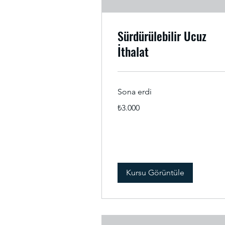
Sürdürülebilir Ucuz
İthalat
Sona erdi
₺3.000
₺3.000
Türk
lirası
Kursu Görüntüle