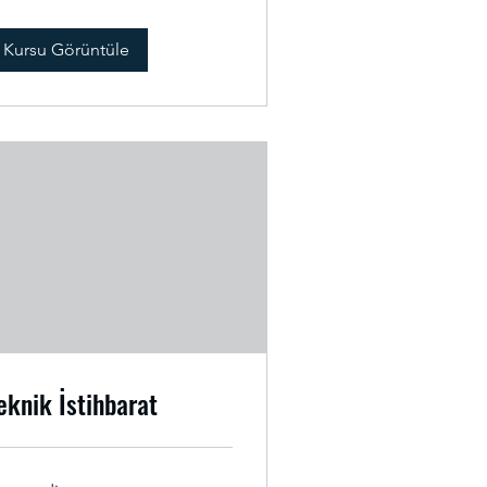
Kursu Görüntüle
eknik İstihbarat