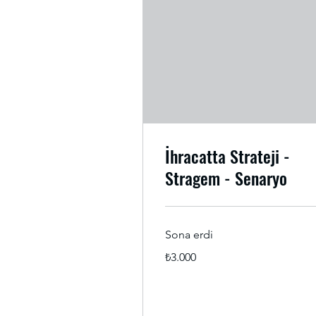
İhracatta Strateji -
Stragem - Senaryo
Sona erdi
₺3.000
₺3.000
Türk
lirası