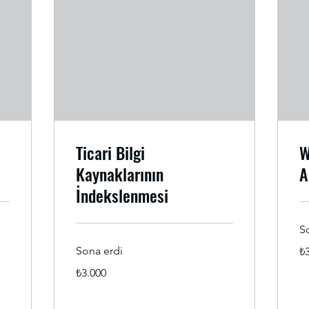
Ticari Bilgi
W
Kaynaklarının
A
İndekslenmesi
S
₺3
Sona erdi
₺
Tü
lira
₺3.000
₺3.000
Türk
lirası