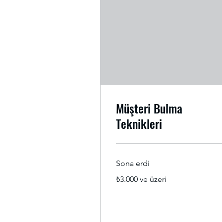
Müşteri Bulma
Teknikleri
Sona erdi
₺3.000
₺3.000 ve üzeri
Türk
lirası
ve
üzeri