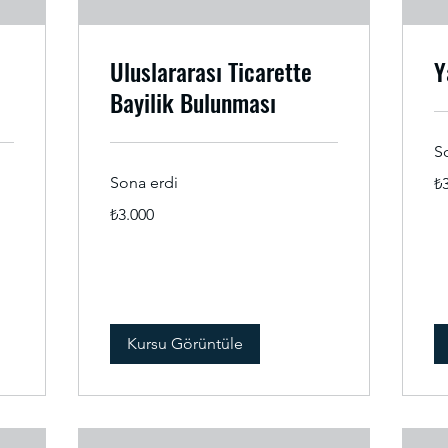
Uluslararası Ticarette
Y
Bayilik Bulunması
S
₺3
Sona erdi
₺
Tü
lira
₺3.000
₺3.000
Türk
lirası
Kursu Görüntüle