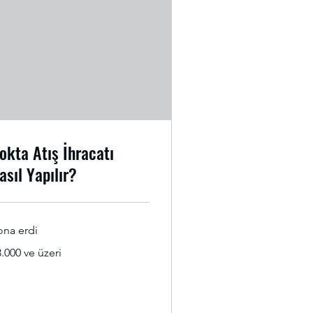
okta Atış İhracatı
asıl Yapılır?
ona erdi
.000
.000 ve üzeri
rk
sı
ri